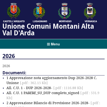
Unione Comuni Montani Alta
Val D'Arda
Menu
2026
2026
Documenti:
1 Approvazione nota aggiornamento Dup 2026-2028 C.
Unione
[.pdf : 362.15 Kb]
All. C.U. 1 - DUP 2026-2028-
[.pdf : 1116.88 Kb]
All. C.U. 1 PARERE_SU_DUP completo_signed
[.pdf : 531.9
Kb]
2 Approvazione Bilancio di Previsione 2026-2028-
[.pdf :