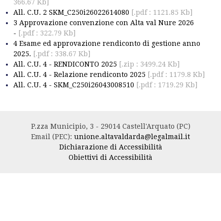
366.67 Kb]
All. C.U. 2 SKM_C250i26022614080
[.pdf : 1121.85 Kb]
3 Approvazione convenzione con Alta val Nure 2026
-
[.pdf : 322.79 Kb]
4 Esame ed approvazione rendiconto di gestione anno
2025.
[.pdf : 338.67 Kb]
All. C.U. 4 - RENDICONTO 2025
[.zip : 3499.24 Kb]
All. C.U. 4 - Relazione rendiconto 2025
[.pdf : 1179.8 Kb]
All. C.U. 4 - SKM_C250i26043008510
[.pdf : 1719.29 Kb]
P.zza Municipio, 3 - 29014 Castell'Arquato (PC)
Email (PEC):
unione.altavaldarda@legalmail.it
Dichiarazione di Accessibilità
Obiettivi di Accessibilità