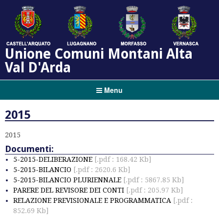
Unione Comuni Montani Alta
Val D'Arda
Menu
2015
2015
Documenti:
5-2015-DELIBERAZIONE
[.pdf : 168.42 Kb]
5-2015-BILANCIO
[.pdf : 2620.6 Kb]
5-2015-BILANCIO PLURIENNALE
[.pdf : 5867.85 Kb]
PARERE DEL REVISORE DEI CONTI
[.pdf : 205.97 Kb]
RELAZIONE PREVISIONALE E PROGRAMMATICA
[.pdf :
852.69 Kb]