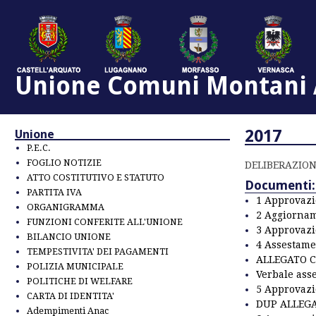
Unione Comuni Montani A
2017
Unione
P.E.C.
FOGLIO NOTIZIE
DELIBERAZION
ATTO COSTITUTIVO E STATUTO
Documenti:
PARTITA IVA
1 Approvazi
ORGANIGRAMMA
2 Aggiorna
FUNZIONI CONFERITE ALL'UNIONE
3 Approvazi
BILANCIO UNIONE
4 Assestame
TEMPESTIVITA' DEI PAGAMENTI
ALLEGATO C
POLIZIA MUNICIPALE
Verbale ass
POLITICHE DI WELFARE
5 Approvaz
CARTA DI IDENTITA'
DUP ALLEGA
Adempimenti Anac