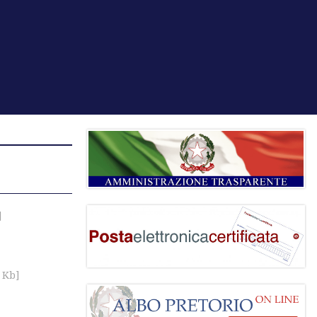
]
5 Kb]