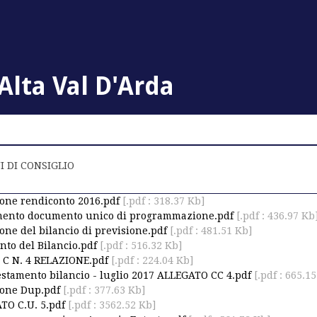
lta Val D'Arda
I DI CONSIGLIO
one rendiconto 2016.pdf
[.pdf : 318.37 Kb]
mento documento unico di programmazione.pdf
[.pdf : 436.97 Kb
one del bilancio di previsione.pdf
[.pdf : 481.51 Kb]
nto del Bilancio.pdf
[.pdf : 516.32 Kb]
 C N. 4 RELAZIONE.pdf
[.pdf : 224.04 Kb]
estamento bilancio - luglio 2017 ALLEGATO CC 4.pdf
[.pdf : 665.1
ione Dup.pdf
[.pdf : 377.63 Kb]
TO C.U. 5.pdf
[.pdf : 3562.52 Kb]