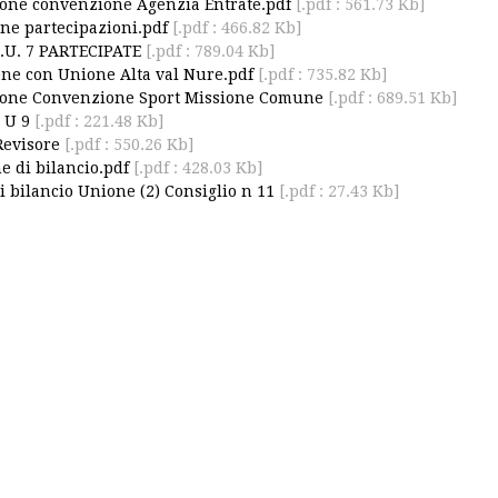
one convenzione Agenzia Entrate.pdf
[.pdf : 561.73 Kb]
one partecipazioni.pdf
[.pdf : 466.82 Kb]
.U. 7 PARTECIPATE
[.pdf : 789.04 Kb]
ne con Unione Alta val Nure.pdf
[.pdf : 735.82 Kb]
ione Convenzione Sport Missione Comune
[.pdf : 689.51 Kb]
 U 9
[.pdf : 221.48 Kb]
Revisore
[.pdf : 550.26 Kb]
ne di bilancio.pdf
[.pdf : 428.03 Kb]
i bilancio Unione (2) Consiglio n 11
[.pdf : 27.43 Kb]