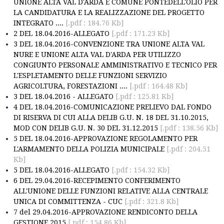
UNIONE ALTA VAL D'ARDA E COMUNE PONTEDELL'OLIO PER
LA CANDIDATURA E LA REALIZZAZIONE DEL PROGETTO
INTEGRATO ....
[.pdf : 184.76 Kb]
2 DEL 18.04.2016-ALLEGATO
[.pdf : 171.23 Kb]
3 DEL 18.04.2016-CONVENZIONE TRA UNIONE ALTA VAL
NURE E UNIONE ALTA VAL D'ARDA PER UTILIZZO
CONGIUNTO PERSONALE AMMINISTRATIVO E TECNICO PER
L'ESPLETAMENTO DELLE FUNZIONI SERVIZIO
AGRICOLTURA, FORESTAZIONI ....
[.pdf : 164.48 Kb]
3 DEL 18.04.2016 - ALLEGATO
[.pdf : 125.81 Kb]
4 DEL 18.04.2016-COMUNICAZIONE PRELIEVO DAL FONDO
DI RISERVA DI CUI ALLA DELIB G.U. N. 18 DEL 31.10.2015,
MOD CON DELIB G.U. N. 30 DEL 31.12.2015
[.pdf : 138.56 Kb]
5 DEL 18.04.2016-APPROVAZIONE REGOLAMENTO PER
L'ARMAMENTO DELLA POLIZIA MUNICIPALE
[.pdf : 204.51
Kb]
5 DEL 18.04.2016-ALLEGATO
[.pdf : 154.32 Kb]
6 DEL 29.04.2016-RECEPIMENTO CONFERIMENTO
ALL'UNIONE DELLE FUNZIONI RELATIVE ALLA CENTRALE
UNICA DI COMMITTENZA - CUC
[.pdf : 321.8 Kb]
7 del 29.04.2016-APPROVAZIONE RENDICONTO DELLA
GESTIONE 2015
[.pdf : 154.86 Kb]